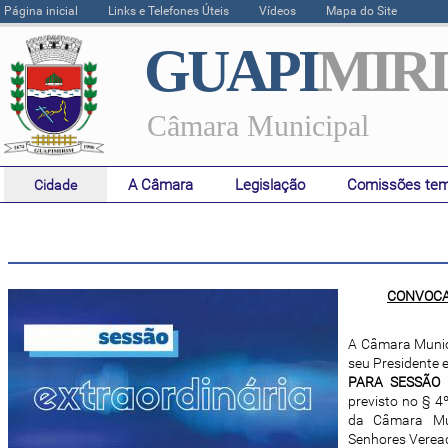
Página inicial
Links e Telefones Úteis
Vídeos
Mapa do Site
GUAPI
MIR
Câmara Municipal
A Câmara
Legislação
Comissões tem
Cidade
CONVOCA
A Câmara Munici
seu Presidente 
PARA SESSÃO 
previsto no § 4
da Câmara Mun
Senhores Veread