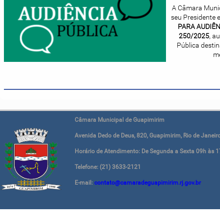
A Câmara Munic
seu Presidente 
PARA AUDIÊN
250/2025
, a
Pública desti
me
Câmara Municipal de Guapimirim
Avenida Dedo de Deus, 820, Guapimirim, Rio de Janeiro
Horário de Atendimento: De Segunda a Sexta 09h às 1
Telefone: (21) 3633-2121
E-mail:
contato@camaradeguapimirim.rj.gov.br