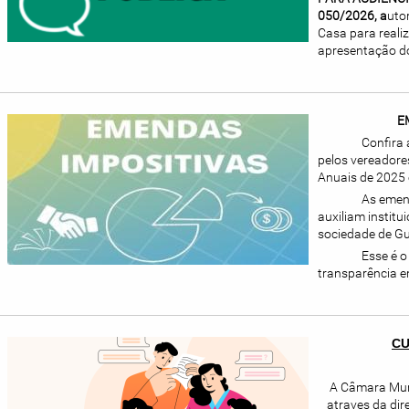
050/2026, a
uto
Casa para reali
apresentação do 
EMENDAS
Confira as e
pelos vereadore
Anuais de 2025
As emendas i
auxiliam institu
sociedade de Gu
Esse é o legi
transparência em
CU
A Câmara Mun
atraves da dire