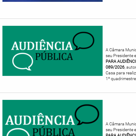
A Câmara Munici
seu Presidente e
PARA AUDIÊNCI
089/2026
, aut
Casa para reali
1º quadrimestre 
A Câmara Munici
seu Presidente e
PARA AUDIÊNCI