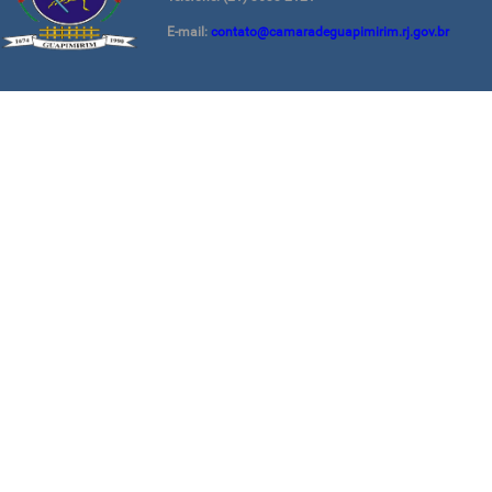
E-mail:
contato@camaradeguapimirim.rj.gov.br