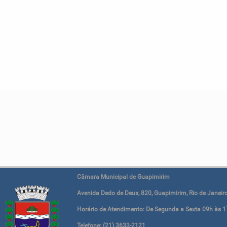
Câmara Municipal de Guapimirim
Avenida Dedo de Deus, 820, Guapimirim, Rio de Janeiro
Horário de Atendimento: De Segunda a Sexta 09h às 1
Telefone: (21) 3633-2121