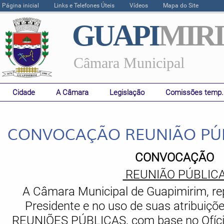
Página inicial
Links e Telefones Úteis
Vídeos
Mapa do Site
GUAPI
MIR
Câmara Municipal
Cidade
A Câmara
Legislação
Comissões temp.
CONVOCAÇÃO REUNIÃO PÚ
CONVOCAÇÃO
REUNIÃO PÚBLIC
A Câmara Municipal de Guapimirim, re
Presidente e no uso de suas atribui
REUNIÕES PÚBLICAS, com base no Ofíc