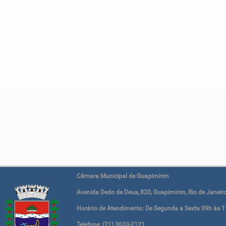
Câmara Municipal de Guapimirim
Avenida Dedo de Deus, 820, Guapimirim, Rio de Janeiro
Horário de Atendimento: De Segunda a Sexta 09h às 1
Telefone: (21) 3633-2121