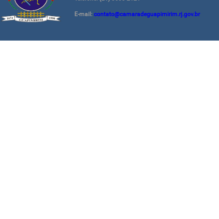
E-mail:
contato@camaradeguapimirim.rj.gov.br