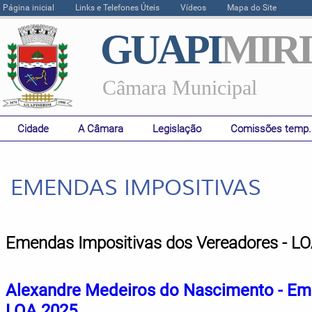
Página inicial
Links e Telefones Úteis
Vídeos
Mapa do Site
GUAPI
MIR
Câmara Municipal
Cidade
A Câmara
Legislação
Comissões temp.
EMENDAS IMPOSITIVAS
Emendas Impositivas dos Vereadores - L
Alexandre Medeiros do Nascimento - Eme
LOA 2025